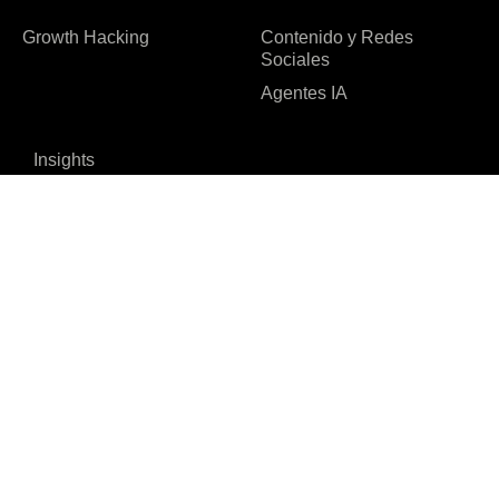
Growth Hacking
Contenido y Redes
Sociales
Agentes IA
Insights
Casos de éxito
Eventos
FAQ
I agree to the Privacy Policy and give my permission to process my
personal data for the purposes specified in the Privacy Policy.
Send