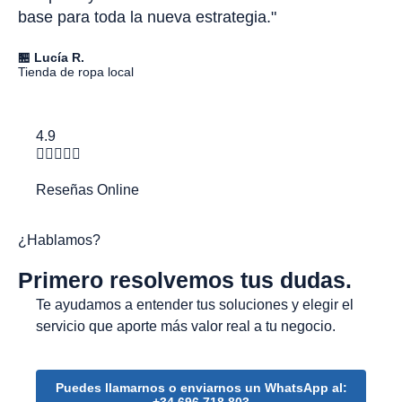
base para toda la nueva estrategia."
dat
🏪 Lucía R.
🏢 J
Tienda de ropa local
Empr
4.9





Reseñas Online
¿Hablamos?
Primero resolvemos tus dudas.
Te ayudamos a entender tus soluciones y elegir el
servicio que aporte más valor real a tu negocio.
Puedes llamarnos o enviarnos un WhatsApp al: