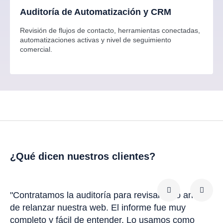
Auditoría de Automatización y CRM
Revisión de flujos de contacto, herramientas conectadas,
automatizaciones activas y nivel de seguimiento
comercial.
¿Qué dicen nuestros clientes?
"Contratamos la auditoría para revisar todo antes
"Me
de relanzar nuestra web. El informe fue muy
det
completo y fácil de entender. Lo usamos como
sol