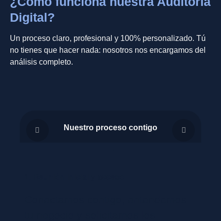
¿Cómo funciona nuestra Auditoría
Digital?
Un proceso claro, profesional y 100% personalizado. Tú
no tienes que hacer nada: nosotros nos encargamos del
análisis completo.
Nuestro proceso contigo
1. Reunión inicial y acceso
2
Conectamos contigo, entendemos
R
tu negocio y solicitamos los
d